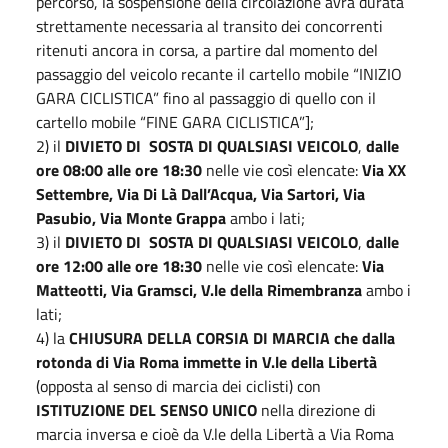
percorso, la sospensione della circolazione avrà durata
strettamente necessaria al transito dei concorrenti
ritenuti ancora in corsa, a partire dal momento del
passaggio del veicolo recante il cartello mobile “INIZIO
GARA CICLISTICA” fino al passaggio di quello con il
cartello mobile “FINE GARA CICLISTICA”];
2) il
DIVIETO DI
SOSTA DI QUALSIASI VEICOLO
,
dalle
ore 08:00 alle ore 18:30
nelle vie così elencate:
Via XX
Settembre, Via Di Là Dall’Acqua,
Via Sartori, Via
Pasubio, Via Monte Grappa
ambo i lati;
3) il
DIVIETO DI
SOSTA DI QUALSIASI VEICOLO
,
dalle
ore 12:00 alle ore 18:30
nelle vie così elencate:
Via
Matteotti, Via Gramsci, V.le della Rimembranza
ambo i
lati;
4) la
CHIUSURA
DELLA CORSIA DI MARCIA
che dalla
rotonda di Via Roma immette in V.le della Libertà
(opposta al senso di marcia dei ciclisti)
con
ISTITUZIONE DEL SENSO UNICO
nella direzione di
marcia inversa e cioè da V.le della Libertà a Via Roma