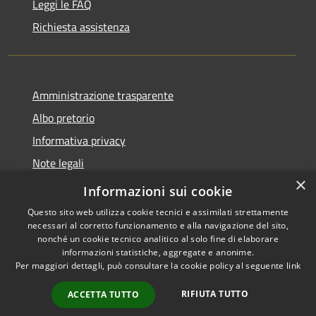
Leggi le FAQ
Richiesta assistenza
Amministrazione trasparente
Albo pretorio
Informativa privacy
Note legali
×
Dichiarazione di accessibilità
Informazioni sui cookie
Questo sito web utilizza cookie tecnici e assimilati strettamente
necessari al corretto funzionamento e alla navigazione del sito,
nonché un cookie tecnico analitico al solo fine di elaborare
informazioni statistiche, aggregate e anonime.
RSS
Copyright © 2026 • Comune di
Per maggiori dettagli, può consultare la cookie policy al seguente
link
Accessibilità
Castel d'Ario • Powered by
Privacy
Municipium
Accesso
•
RIFIUTA TUTTO
ACCETTA TUTTO
Cookie
redazione