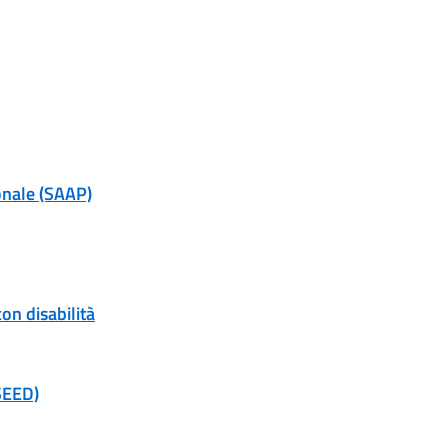
onale (SAAP)
on disabilità
(SEED)