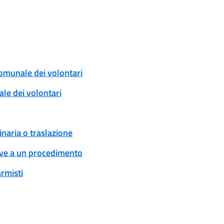
comunale dei volontari
ale dei volontari
naria o traslazione
tive a un procedimento
armisti