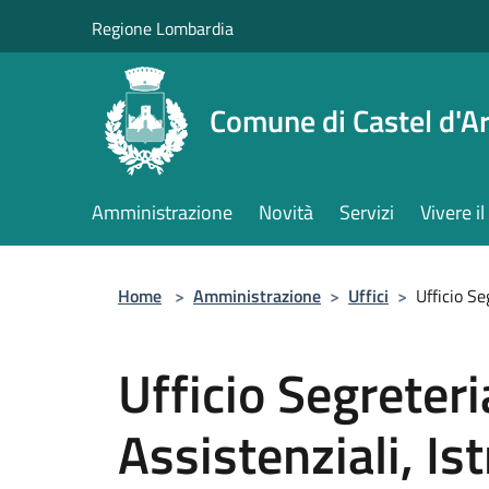
Salta al contenuto principale
Regione Lombardia
Comune di Castel d'Ar
Amministrazione
Novità
Servizi
Vivere 
Home
>
Amministrazione
>
Uffici
>
Ufficio Se
Ufficio Segreteri
Assistenziali, Is