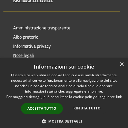
Amministrazione trasparente
Albo pretorio
Informativa privacy
Note legali
×
Dichiarazione di accessibilità
Informazioni sui cookie
Questo sito web utilizza cookie tecnici e assimilati strettamente
necessari al corretto funzionamento e alla navigazione del sito,
nonché un cookie tecnico analitico al solo fine di elaborare
informazioni statistiche, aggregate e anonime.
RSS
Copyright © 2026 • Comune di
Per maggiori dettagli, può consultare la cookie policy al seguente
link
Accessibilità
Castel d'Ario • Powered by
Privacy
Municipium
Accesso
•
RIFIUTA TUTTO
ACCETTA TUTTO
Cookie
redazione
Mappa del sito
MOSTRA DETTAGLI