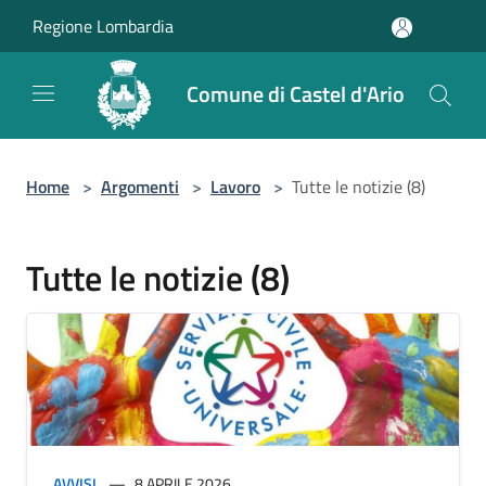
Salta al contenuto principale
Regione Lombardia
Comune di Castel d'Ario
Home
>
Argomenti
>
Lavoro
>
Tutte le notizie (8)
Tutte le notizie (8)
AVVISI
8 APRILE 2026