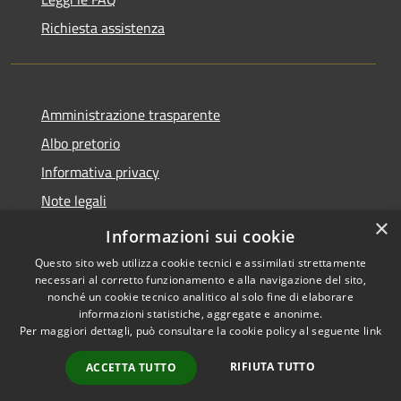
Richiesta assistenza
Amministrazione trasparente
Albo pretorio
Informativa privacy
Note legali
×
Dichiarazione di accessibilità
Informazioni sui cookie
Questo sito web utilizza cookie tecnici e assimilati strettamente
necessari al corretto funzionamento e alla navigazione del sito,
nonché un cookie tecnico analitico al solo fine di elaborare
informazioni statistiche, aggregate e anonime.
RSS
Copyright © 2026 • Comune di
Per maggiori dettagli, può consultare la cookie policy al seguente
link
Accessibilità
Castel d'Ario • Powered by
Privacy
Municipium
Accesso
•
RIFIUTA TUTTO
ACCETTA TUTTO
Cookie
redazione