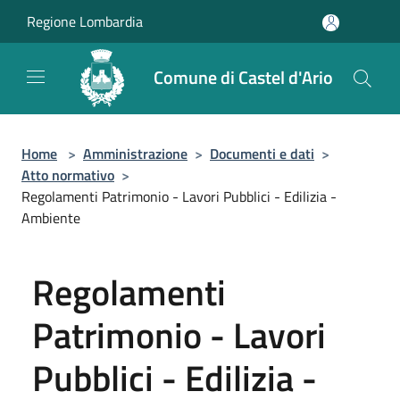
Salta al contenuto principale
Regione Lombardia
Comune di Castel d'Ario
Home
>
Amministrazione
>
Documenti e dati
>
Atto normativo
>
Regolamenti Patrimonio - Lavori Pubblici - Edilizia -
Ambiente
Regolamenti
Patrimonio - Lavori
Pubblici - Edilizia -