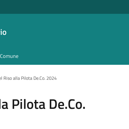
io
il Comune
l Riso alla Pilota De.Co. 2024
la Pilota De.Co.