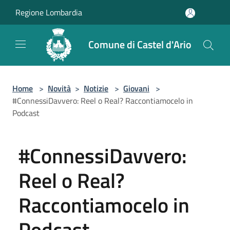
Salta al contenuto principale
Regione Lombardia
Comune di Castel d'Ario
Home
>
Novità
>
Notizie
>
Giovani
>
#ConnessiDavvero: Reel o Real? Raccontiamocelo in
Podcast
#ConnessiDavvero:
Reel o Real?
Raccontiamocelo in
Podcast