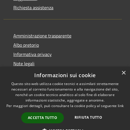
Richiesta assistenza
Amministrazione trasparente
Albo pretorio
Informativa privacy
Note legali
×
Dichiarazione di accessibilità
Informazioni sui cookie
Questo sito web utilizza cookie tecnici e assimilati strettamente
necessari al corretto funzionamento e alla navigazione del sito,
nonché un cookie tecnico analitico al solo fine di elaborare
informazioni statistiche, aggregate e anonime.
RSS
Copyright © 2026 • Comune di
Per maggiori dettagli, può consultare la cookie policy al seguente
link
Accessibilità
Castel d'Ario • Powered by
Privacy
Municipium
Accesso
•
RIFIUTA TUTTO
ACCETTA TUTTO
Cookie
redazione
Mappa del sito