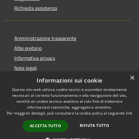
Richiesta assistenza
Amministrazione trasparente
Albo pretorio
Informativa privacy
Note legali
×
Dichiarazione di accessibilità
Informazioni sui cookie
Questo sito web utilizza cookie tecnici e assimilati strettamente
necessari al corretto funzionamento e alla navigazione del sito,
nonché un cookie tecnico analitico al solo fine di elaborare
informazioni statistiche, aggregate e anonime.
RSS
Copyright © 2026 • Comune di
Per maggiori dettagli, può consultare la cookie policy al seguente
link
Accessibilità
Castel d'Ario • Powered by
Privacy
Municipium
Accesso
•
RIFIUTA TUTTO
ACCETTA TUTTO
Cookie
redazione
Mappa del sito