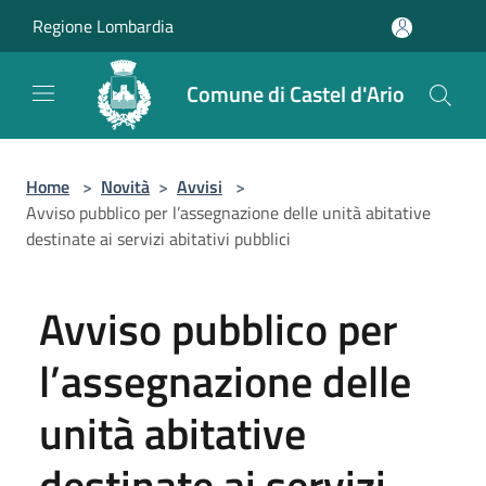
Salta al contenuto principale
Regione Lombardia
Comune di Castel d'Ario
Home
>
Novità
>
Avvisi
>
Avviso pubblico per l’assegnazione delle unità abitative
destinate ai servizi abitativi pubblici
Avviso pubblico per
l’assegnazione delle
unità abitative
destinate ai servizi