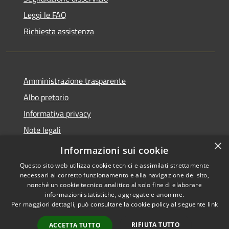
Leggi le FAQ
Richiesta assistenza
Amministrazione trasparente
Albo pretorio
Informativa privacy
Note legali
×
Dichiarazione di accessibilità
Informazioni sui cookie
Questo sito web utilizza cookie tecnici e assimilati strettamente
necessari al corretto funzionamento e alla navigazione del sito,
nonché un cookie tecnico analitico al solo fine di elaborare
informazioni statistiche, aggregate e anonime.
RSS
Copyright © 2026 • Comune di
Per maggiori dettagli, può consultare la cookie policy al seguente
link
Accessibilità
Castel d'Ario • Powered by
Privacy
Municipium
Accesso
•
RIFIUTA TUTTO
ACCETTA TUTTO