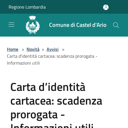
Salta al contenuto principale
Regione Lombardia
Comune di Castel d'Ario
Home
>
Novità
>
Avvisi
>
Carta d’identità cartacea: scadenza prorogata -
Informazioni utili
Carta d’identità
cartacea: scadenza
prorogata -
Informazioni utili