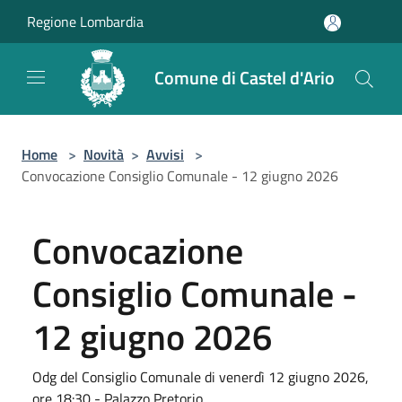
Salta al contenuto principale
Regione Lombardia
Comune di Castel d'Ario
Home
>
Novità
>
Avvisi
>
Convocazione Consiglio Comunale - 12 giugno 2026
Convocazione
Consiglio Comunale -
12 giugno 2026
Odg del Consiglio Comunale di venerdì 12 giugno 2026,
ore 18:30 - Palazzo Pretorio