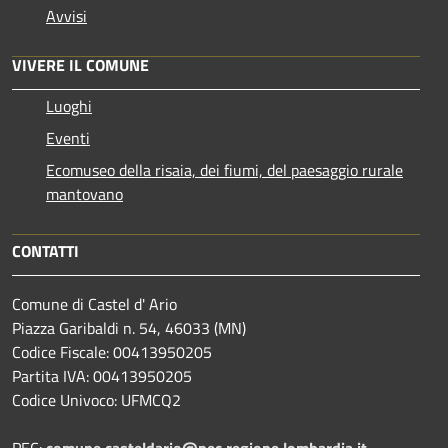
Avvisi
VIVERE IL COMUNE
Luoghi
Eventi
Ecomuseo della risaia, dei fiumi, del paesaggio rurale
mantovano
CONTATTI
Comune di Castel d' Ario
Piazza Garibaldi n. 54, 46033 (MN)
Codice Fiscale: 00413950205
Partita IVA: 00413950205
Codice Univoco: UFMCQ2
PEC:
comune.casteldario@pec.regione.lombardia.it