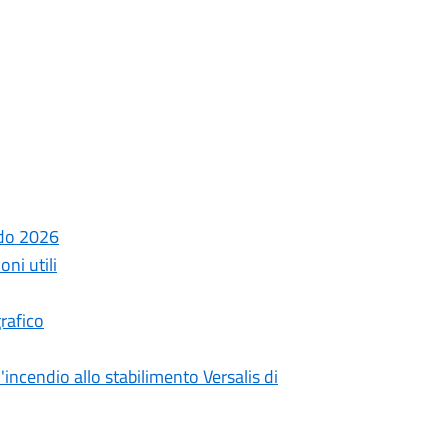
ndo 2026
ni utili
rafico
incendio allo stabilimento Versalis di