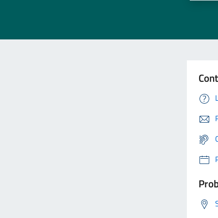
Cont
Prob