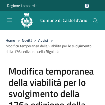
Salta al contenuto principale
Regione Lombardia
Comune di Castel d'Ario
Home
>
Novità
>
Avvisi
>
Modifica temporanea della viabilità per lo svolgimento
della 176a edizione della Bigolada
Modifica temporanea
della viabilità per lo
svolgimento della
176a edizione della