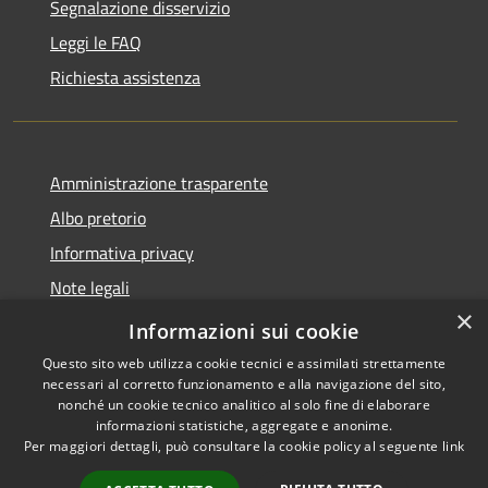
Segnalazione disservizio
Leggi le FAQ
Richiesta assistenza
Amministrazione trasparente
Albo pretorio
Informativa privacy
Note legali
×
Dichiarazione di accessibilità
Informazioni sui cookie
Questo sito web utilizza cookie tecnici e assimilati strettamente
necessari al corretto funzionamento e alla navigazione del sito,
nonché un cookie tecnico analitico al solo fine di elaborare
informazioni statistiche, aggregate e anonime.
RSS
Copyright © 2026 • Comune di
Per maggiori dettagli, può consultare la cookie policy al seguente
link
Accessibilità
Castel d'Ario • Powered by
Privacy
Municipium
Accesso
•