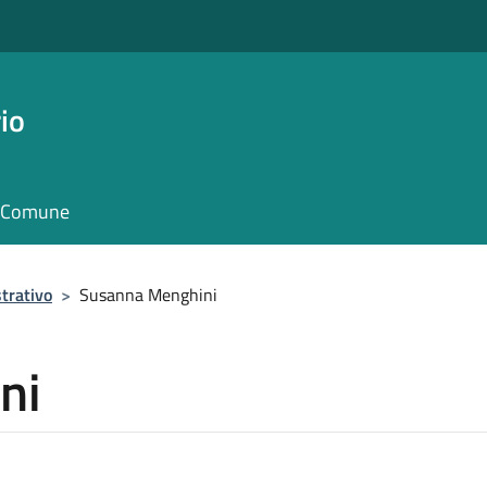
io
il Comune
trativo
>
Susanna Menghini
ni