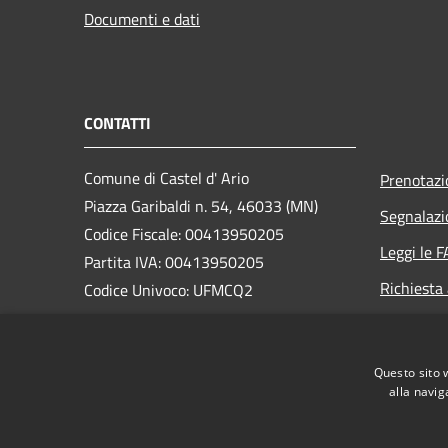
Documenti e dati
CONTATTI
Comune di Castel d' Ario
Prenotaz
Piazza Garibaldi n. 54, 46033 (MN)
Segnalazi
Codice Fiscale: 00413950205
Leggi le 
Partita IVA: 00413950205
Richiesta
Codice Univoco: UFMCQ2
PEC:
comune.casteldario@pec.regione.lombardia.it
Questo sito 
Centralino Unico: 0376/660140
alla navig