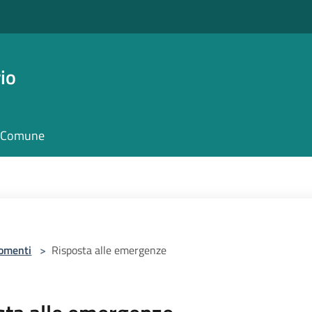
io
il Comune
omenti
>
Risposta alle emergenze