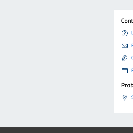
Cont
Prob