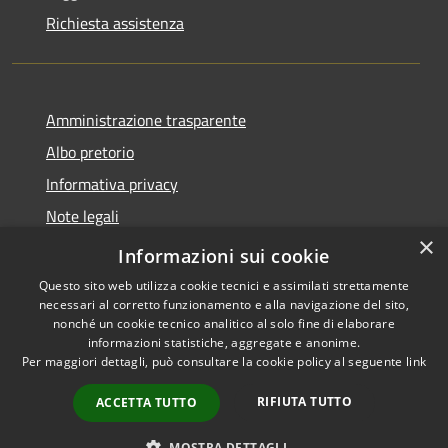
Richiesta assistenza
Amministrazione trasparente
Albo pretorio
Informativa privacy
Note legali
×
Dichiarazione di accessibilità
Informazioni sui cookie
Questo sito web utilizza cookie tecnici e assimilati strettamente
necessari al corretto funzionamento e alla navigazione del sito,
nonché un cookie tecnico analitico al solo fine di elaborare
informazioni statistiche, aggregate e anonime.
RSS
Copyright © 2026 • Comune di
Per maggiori dettagli, può consultare la cookie policy al seguente
link
Accessibilità
Castel d'Ario • Powered by
Privacy
Municipium
Accesso
•
RIFIUTA TUTTO
ACCETTA TUTTO
Cookie
redazione
Mappa del sito
MOSTRA DETTAGLI