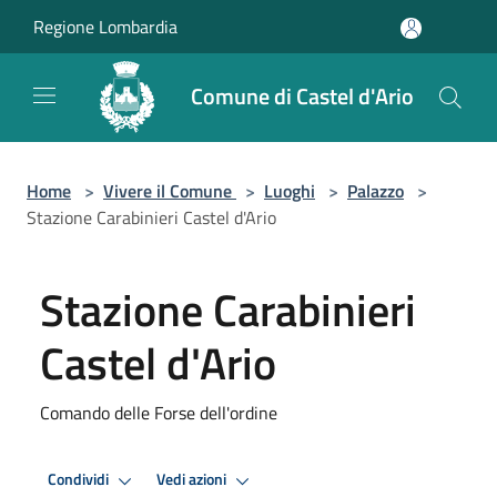
Salta al contenuto principale
Regione Lombardia
Comune di Castel d'Ario
Home
>
Vivere il Comune
>
Luoghi
>
Palazzo
>
Stazione Carabinieri Castel d'Ario
Stazione Carabinieri
Castel d'Ario
Comando delle Forse dell'ordine
Condividi
Vedi azioni