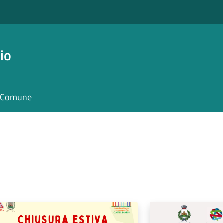
io
il Comune