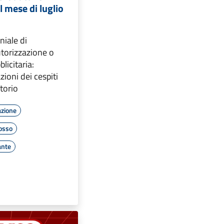
l mese di luglio
iale di
torizzazione o
licitaria:
zioni dei cespiti
itorio
azione
rosso
ante