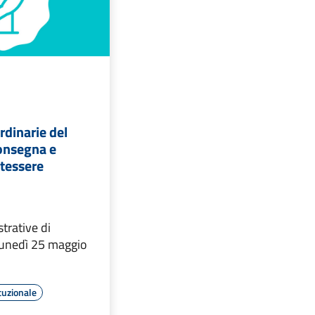
rdinarie del
onsegna e
 tessere
trative di
lunedì 25 maggio
tuzionale