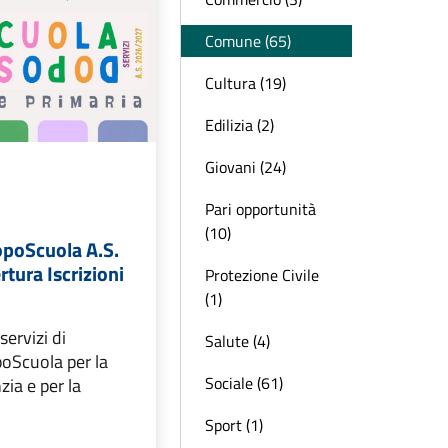
Comune (65)
Cultura (19)
Edilizia (2)
Giovani (24)
Pari opportunità
(10)
opoScuola A.S.
tura Iscrizioni
Protezione Civile
(1)
 servizi di
Salute (4)
oScuola per la
Sociale (61)
zia e per la
Sport (1)