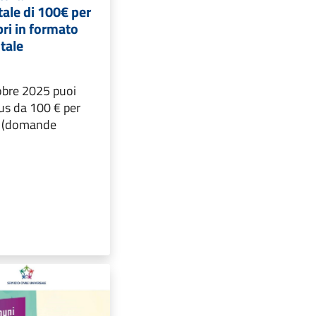
tale di 100€ per
ibri in formato
itale
tobre 2025 puoi
nus da 100 € per
bri (domande