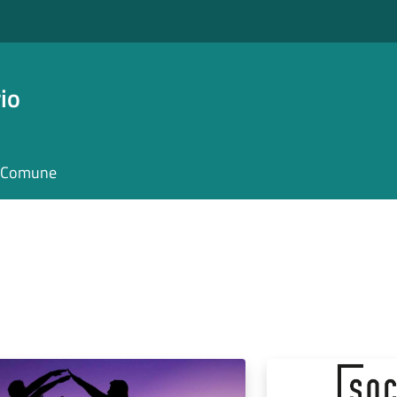
io
il Comune