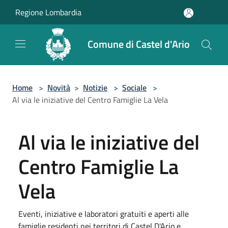
Salta al contenuto principale
Regione Lombardia
Comune di Castel d'Ario
Home
>
Novità
>
Notizie
>
Sociale
>
Al via le iniziative del Centro Famiglie La Vela
Al via le iniziative del
Centro Famiglie La
Vela
Eventi, iniziative e laboratori gratuiti e aperti alle
famiglie residenti nei territori di Castel D'Ario e