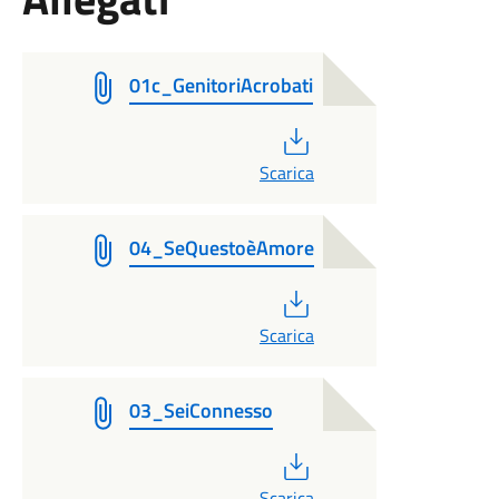
01c_GenitoriAcrobati
PDF
Scarica
04_SeQuestoèAmore
PDF
Scarica
03_SeiConnesso
PDF
Scarica