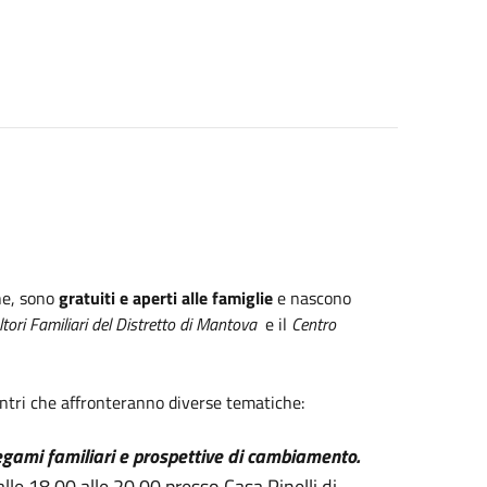
ne, sono
gratuiti e aperti alle famiglie
e nascono
tori Familiari del Distretto di Mantova
e il
Centro
ncontri che affronteranno diverse tematiche:
 legami familiari e prospettive di cambiamento.
alle 18.00 alle 20.00 presso Casa Pinelli di