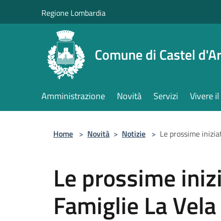
Salta al contenuto principale
Regione Lombardia
Comune di Castel d'Ar
Amministrazione
Novità
Servizi
Vivere 
Home
>
Novità
>
Notizie
>
Le prossime inizia
Le prossime iniz
Famiglie La Vela