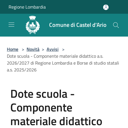
Salta al contenuto principale
Regione Lombardia
Comune di Castel d'Ario
Home
>
Novità
>
Avvisi
>
Dote scuola - Componente materiale didattico a.s.
2026/2027 di Regione Lombardia e Borse di studio statali
a.s. 2025/2026
Dote scuola -
Componente
materiale didattico