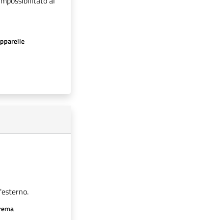
impossibilitato al
apparelle
'esterno.
crema