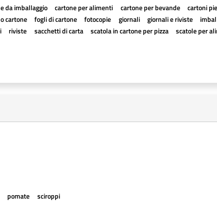
e da imballaggio
cartone per alimenti
cartone per bevande
cartoni pi
a o cartone
fogli di cartone
fotocopie
giornali
giornali e riviste
imball
i
riviste
sacchetti di carta
scatola in cartone per pizza
scatole per al
e
pomate
sciroppi