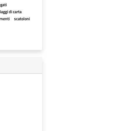
egati
aggi di carta
imenti
scatoloni