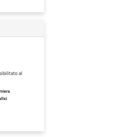
ibilitato al
amiera
llici