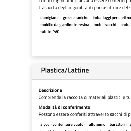
I rifiuti ingombranti devono essere conferiti pr
trasporto degli ingombranti può usufruire del se
damigiane
grosse taniche
imballaggi per elettr
mobilio da giardino in resina
mobili vecchi
onduli
tubi in PVC
Plastica/Lattine
Descrizione
Comprende la raccolta di materiali plastici e tutti
Modalità di conferimento
Possono essere conferiti attraverso sacchi di pl
alcool (contenitore vuoto)
alluminio
barattoli in 