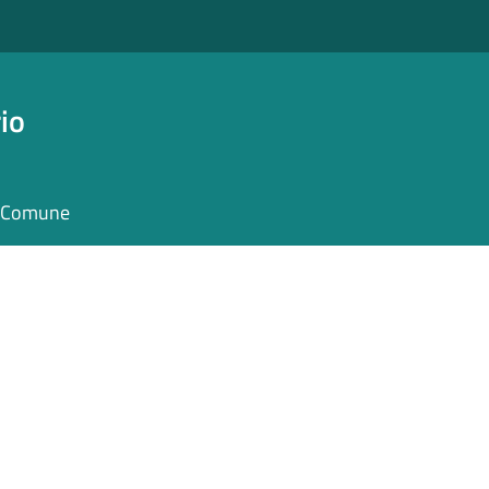
io
il Comune