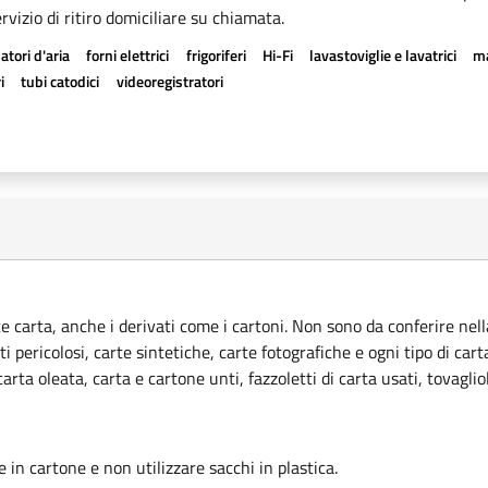
rvizio di ritiro domiciliare su chiamata.
atori d'aria
forni elettrici
frigoriferi
Hi-Fi
lavastoviglie e lavatrici
ma
i
tubi catodici
videoregistratori
ce carta, anche i derivati come i cartoni. Non sono da conferire nella
ti pericolosi, carte sintetiche, carte fotografiche e ogni tipo di car
rta oleata, carta e cartone unti, fazzoletti di carta usati, tovagliol
le in cartone e non utilizzare sacchi in plastica.