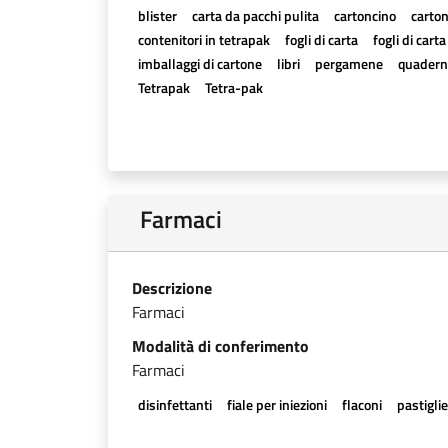
blister
carta da pacchi pulita
cartoncino
carton
contenitori in tetrapak
fogli di carta
fogli di cart
imballaggi di cartone
libri
pergamene
quadern
Tetrapak
Tetra-pak
Farmaci
Descrizione
Farmaci
Modalità di conferimento
Farmaci
disinfettanti
fiale per iniezioni
flaconi
pastigli