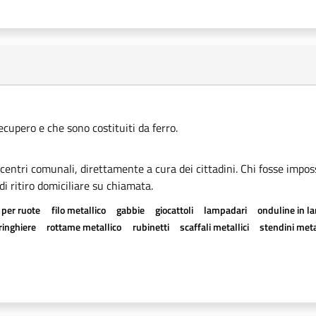
recupero e che sono costituiti da ferro.
i centri comunali, direttamente a cura dei cittadini. Chi fosse imposs
di ritiro domiciliare su chiamata.
 per ruote
filo metallico
gabbie
giocattoli
lampadari
onduline in l
ringhiere
rottame metallico
rubinetti
scaffali metallici
stendini meta