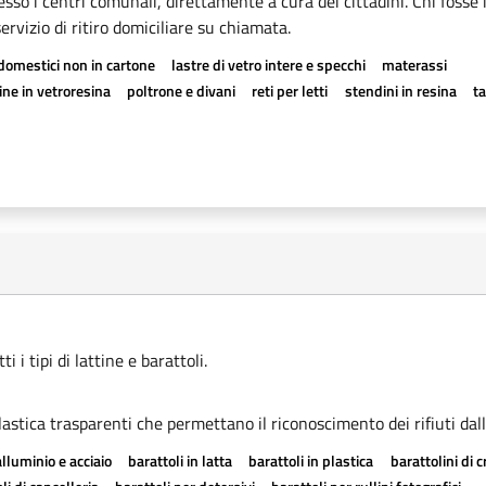
esso i centri comunali, direttamente a cura dei cittadini. Chi fosse 
rvizio di ritiro domiciliare su chiamata.
odomestici non in cartone
lastre di vetro intere e specchi
materassi
ne in vetroresina
poltrone e divani
reti per letti
stendini in resina
t
 i tipi di lattine e barattoli.
astica trasparenti che permettano il riconoscimento dei rifiuti dall
alluminio e acciaio
barattoli in latta
barattoli in plastica
barattolini di 