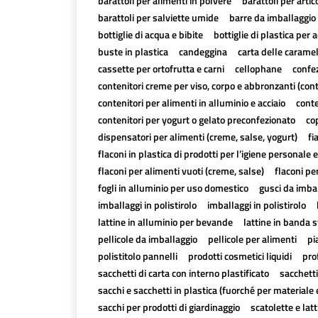
barattoli per alimenti in polvere
barattoli per artico
barattoli per salviette umide
barre da imballaggio 
bottiglie di acqua e bibite
bottiglie di plastica per a
buste in plastica
candeggina
carta delle carame
cassette per ortofrutta e carni
cellophane
confez
contenitori creme per viso, corpo e abbronzanti (con
contenitori per alimenti in alluminio e acciaio
conte
contenitori per yogurt o gelato preconfezionato
cop
dispensatori per alimenti (creme, salse, yogurt)
fi
flaconi in plastica di prodotti per l’igiene personale e
flaconi per alimenti vuoti (creme, salse)
flaconi pe
fogli in alluminio per uso domestico
gusci da imbal
imballaggi in polistirolo
imballaggi in polistirolo
lattine in alluminio per bevande
lattine in banda 
pellicole da imballaggio
pellicole per alimenti
pi
polistitolo pannelli
prodotti cosmetici liquidi
pro
sacchetti di carta con interno plastificato
sacchetti
sacchi e sacchetti in plastica (fuorché per materiale 
sacchi per prodotti di giardinaggio
scatolette e lat