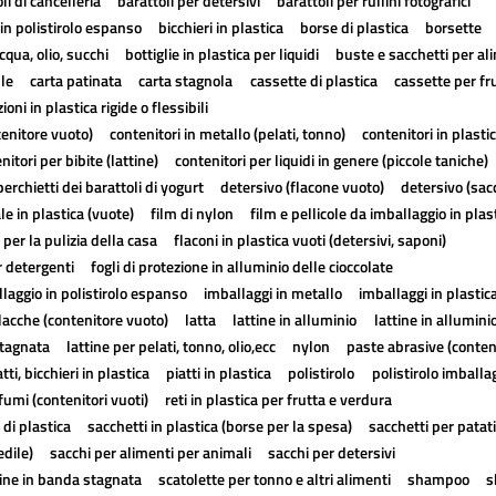
li di cancelleria
barattoli per detersivi
barattoli per rullini fotografici
in polistirolo espanso
bicchieri in plastica
borse di plastica
borsette
cqua, olio, succhi
bottiglie in plastica per liquidi
buste e sacchetti per al
lle
carta patinata
carta stagnola
cassette di plastica
cassette per fr
ioni in plastica rigide o flessibili
tenitore vuoto)
contenitori in metallo (pelati, tonno)
contenitori in plasti
nitori per bibite (lattine)
contenitori per liquidi in genere (piccole taniche)
erchietti dei barattoli di yogurt
detersivo (flacone vuoto)
detersivo (sac
ale in plastica (vuote)
film di nylon
film e pellicole da imballaggio in plas
 per la pulizia della casa
flaconi in plastica vuoti (detersivi, saponi)
r detergenti
fogli di protezione in alluminio delle cioccolate
laggio in polistirolo espanso
imballaggi in metallo
imballaggi in plastic
lacche (contenitore vuoto)
latta
lattine in alluminio
lattine in allumini
stagnata
lattine per pelati, tonno, olio,ecc
nylon
paste abrasive (conten
atti, bicchieri in plastica
piatti in plastica
polistirolo
polistirolo imballa
fumi (contenitori vuoti)
reti in plastica per frutta e verdura
 di plastica
sacchetti in plastica (borse per la spesa)
sacchetti per patat
edile)
sacchi per alimenti per animali
sacchi per detersivi
tine in banda stagnata
scatolette per tonno e altri alimenti
shampoo
s