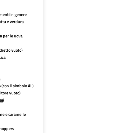
imenti in genere
utta e verdura
ca per le uova
chetto vuoto)
tica
a
o (con il simbolo AL)
itore vuoto)
ggi
ine e caramelle
hoppers