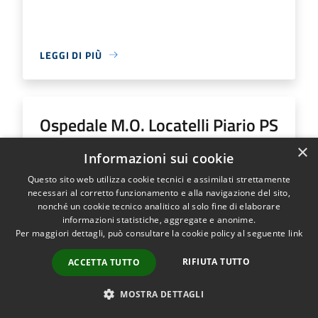
LEGGI DI PIÙ
Ospedale M.O. Locatelli Piario PS
Generale
×
Informazioni sui cookie
Questo sito web utilizza cookie tecnici e assimilati strettamente
Indirizzo
Via Groppino, 22
necessari al corretto funzionamento e alla navigazione del sito,
Ospedale M.O. Locatelli Piario PS Generale...
nonché un cookie tecnico analitico al solo fine di elaborare
informazioni statistiche, aggregate e anonime.
Per maggiori dettagli, può consultare la cookie policy al seguente
link
RIFIUTA TUTTO
ACCETTA TUTTO
LEGGI DI PIÙ
MOSTRA DETTAGLI