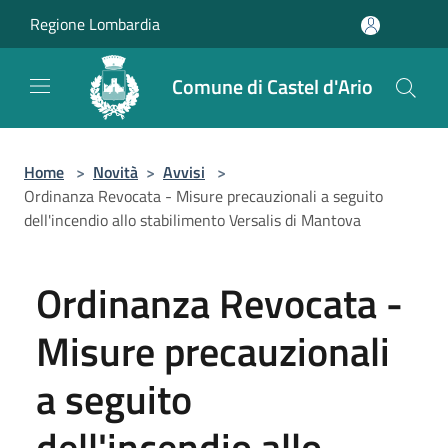
Salta al contenuto principale
Regione Lombardia
Comune di Castel d'Ario
Home
>
Novità
>
Avvisi
>
Ordinanza Revocata - Misure precauzionali a seguito
dell'incendio allo stabilimento Versalis di Mantova
Ordinanza Revocata -
Misure precauzionali
a seguito
dell'incendio allo