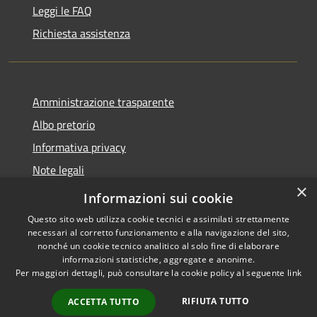
Leggi le FAQ
Richiesta assistenza
Amministrazione trasparente
Albo pretorio
Informativa privacy
Note legali
×
Dichiarazione di accessibilità
Informazioni sui cookie
Questo sito web utilizza cookie tecnici e assimilati strettamente
necessari al corretto funzionamento e alla navigazione del sito,
nonché un cookie tecnico analitico al solo fine di elaborare
informazioni statistiche, aggregate e anonime.
RSS
Copyright © 2026 • Comune di
Per maggiori dettagli, può consultare la cookie policy al seguente
link
Accessibilità
Castel d'Ario • Powered by
Privacy
Municipium
Accesso
•
RIFIUTA TUTTO
ACCETTA TUTTO
Cookie
redazione