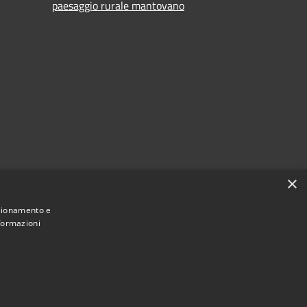
paesaggio rurale mantovano
×
nzionamento e
nformazioni
Municipium
Accesso redazione
tel d'Ario • Powered by
•