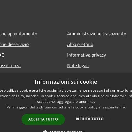
ione appuntamento
Amministrazione trasparente
one disservizio
Albo pretorio
FAQ
Informativa privacy
 assistenza
Note legali
Dichiarazione di accessibilità
Informazioni sui cookie
web utilizza cookie tecnici e assimilati strettamente necessari al corretto fu
azione del sito, nonché un cookie tecnico analitico al solo fine di elaborare i
statistiche, aggregate e anonime.
Per maggiori dettagli, può consultare la cookie policy al seguente
link
RIFIUTA TUTTO
ACCETTA TUTTO
l sito
Copyright © 2026 • Comune di Cas