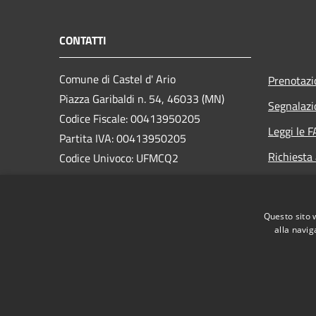
CONTATTI
Comune di Castel d' Ario
Prenotaz
Piazza Garibaldi n. 54, 46033 (MN)
Segnalazi
Codice Fiscale: 00413950205
Leggi le 
Partita IVA: 00413950205
Richiesta
Codice Univoco: UFMCQ2
PEC:
comune.casteldario@pec.regione.lombardia.it
Questo sito 
Centralino Unico: 0376/660140
alla navig
RSS
Accessibilità
Privacy
Cookie
Mappa de