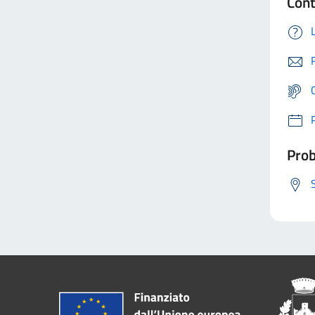
Cont
Prob