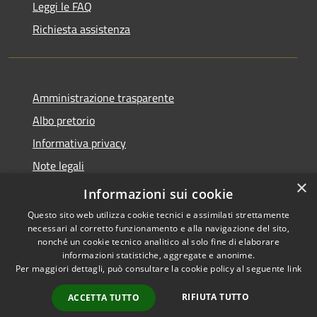
Leggi le FAQ
Richiesta assistenza
Amministrazione trasparente
Albo pretorio
Informativa privacy
Note legali
×
Dichiarazione di accessibilità
Informazioni sui cookie
Questo sito web utilizza cookie tecnici e assimilati strettamente
necessari al corretto funzionamento e alla navigazione del sito,
nonché un cookie tecnico analitico al solo fine di elaborare
informazioni statistiche, aggregate e anonime.
RSS
Copyright © 2026 • Comune di
Per maggiori dettagli, può consultare la cookie policy al seguente
link
Accessibilità
Castel d'Ario • Powered by
Privacy
Municipium
Accesso
•
RIFIUTA TUTTO
ACCETTA TUTTO
Cookie
redazione